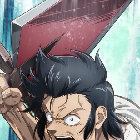
F&CAST
STORY
CHARACTER
Blu-