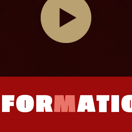
NFOR
M
ATI