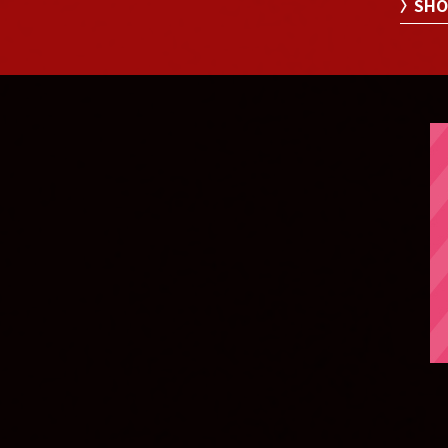
〉 SHO